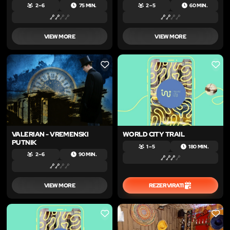
2 – 6
75 MIN.
2 – 5
60 MIN.
VIEW MORE
VIEW MORE
LIKE
LIKE
VALERIAN - VREMENSKI
WORLD CITY TRAIL
PUTNIK
1 – 5
180 MIN.
2 – 6
90 MIN.
VIEW MORE
REZERVIRATI
LIKE
LIKE