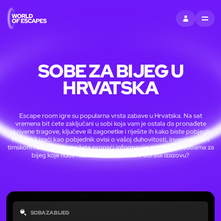
PRIJAVITI SE
MENU
SOBE ZA BIJEG U
HRVATSKA
Escape room igre su popularna vrsta zabave u Hrvatska. Na sat
vremena bit ćete zaključani u sobi koja vam je ostala da pronađete
skrivene tragove, ključeve ili zagonetke i riješite ih kako biste pobjegli.
Hoćete li izaći kao pobjednik ovisi o vašoj duhovitosti, inventivnosti i
timskom radu. Ovdje možete pronaći informacije o najboljim sobama za
bijeg koje nude različite tvrtke. Jeste li dorasli izazovu?