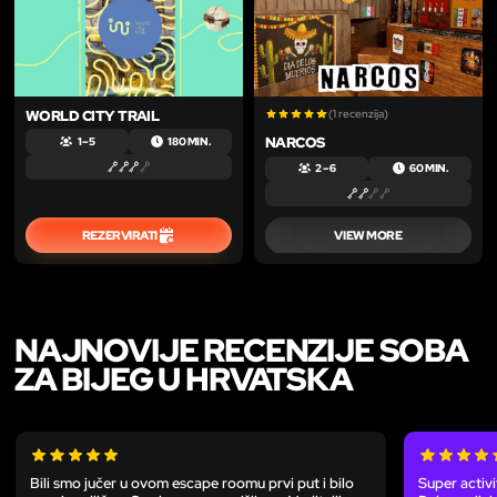
(1 recenzija)
WORLD CITY TRAIL
NARCOS
1 – 5
180 MIN.
2 – 6
60 MIN.
REZERVIRATI
VIEW MORE
NAJNOVIJE RECENZIJE SOBA
ZA BIJEG U HRVATSKA
Bili smo jučer u ovom escape roomu prvi put i bilo
Super activi