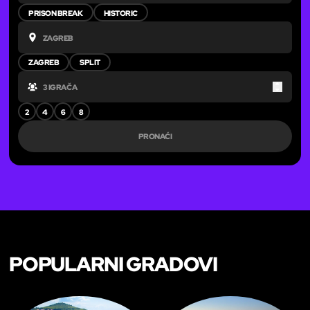
PRISON BREAK
HISTORIC
ZAGREB
SPLIT
Up
Down
2
4
6
8
PRONAĆI
POPULARNI GRADOVI