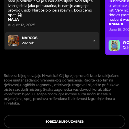
nam je odlično. Sve je super osmišljeno. Voditeljica
Dubrovnik is
Ivana je bila jako pristupačna, te nam je zbog nje
us at places
provod u sobi Narcos bio još zabavniji. Doći ćemo
list! Very n
opet. 🤗
riddles (som
MAJA
husbant was
ANNABE
August 12, 2025
June 16, 20
NARCOS
WO
Zagreb
Dub
Sobe za bijeg osvajaju Hrvatska! Cilj igre je pronaći izlaz iz zaključane
sobe unutar zadanog vremenskog ograničenja. Radite kao tim na
rješavanju logičkih zagonetki, otkrivanju tragova i slijedite priču kako
biste razotkrili misterij. Svaka zagonetka vas dovodi korak bliže
konačnom bijegu! Escape room igre izvrsne su za noćni izlazak s
prijateljima, spoj, proslavu rođendana ili aktivnost izgradnje tima u
Hrvatska.
SOBE ZA BIJEG U ZAGREB