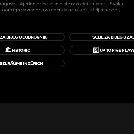
agova i slijedite priču kako biste razotkrili misterij. Svaka
m igre izvrsne su za noćni izlazak s prijateljima, spoj,
ZA BIJEG U DUBROVNIK
SOBE ZA BIJEG U ZA
🏛️
5️⃣
HISTORIC
UP TO FIVE PLAY
SELRÄUME IN ZÜRICH