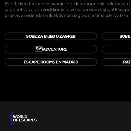
Radite kao tim na rješavanju logičkih zagonetki, otkrivanju tr
zagonetka vas dovodi korak bliže konačnom bijegu! Escape roo
proslavu rođendana ili aktivnost izgradnje tima u Hrvatska.
SOBE ZA BIJEG U ZAGREB
SOBE 
🗺️
ADVENTURE
ESCAPE ROOMS EN MADRID
RÄT