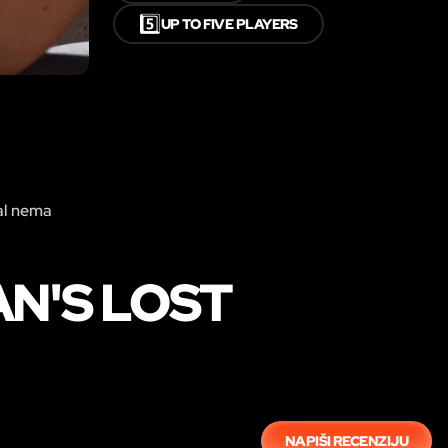
5️⃣
UP TO FIVE PLAYERS
tal nema
AN'S LOST
NAPIŠI RECENZIJU