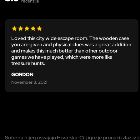
1
recenzija
Loved this city wide escape room. The wooden case
you are given and physical clues was a great addition
and makes this much better than other outdoor
games we have played, which were more like
treasure hunts.
GORDON
November 3, 2021
Sobe za bijeg osvajaju Hrvatska! Cilj igre je pronaći izlaz