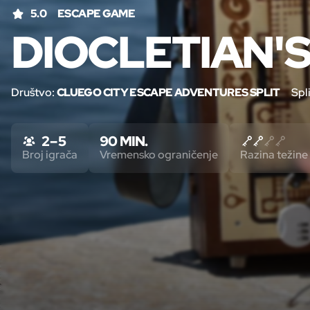
5.0
ESCAPE GAME
DIOCLETIAN'
Društvo:
CLUEGO CITY ESCAPE ADVENTURES SPLIT
Spli
2 – 5
90 MIN.
Broj igrača
Vremensko ograničenje
Razina težine 