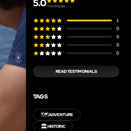
5.0
1
recenzija
1
0
0
0
0
READ TESTIMONIALS
TAGS
🗺️
ADVENTURE
🏛️
HISTORIC