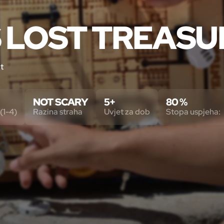
S LOST TREASU
t
NOT SCARY
5+
80 %
(1-4)
Razina straha
Uvjet za dob
Stopa uspjeha: