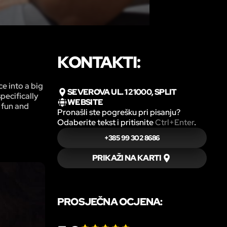
KONTAKTI:
e into a big
SEVEROVA UL. 1 21000, SPLIT
pecifically
WEBSITE
a fun and
Pronašli ste pogrešku pri pisanju?
Odaberite tekst i pritisnite
Ctrl+Enter
.
+385 99 302 8686
PRIKAŽI NA KARTI
PROSJEČNA OCJENA: