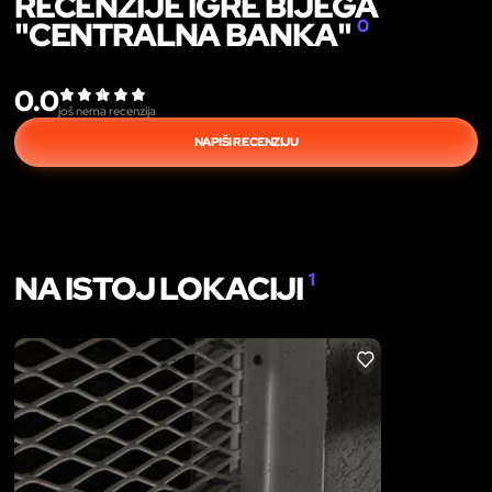
RECENZIJE IGRE BIJEGA
"CENTRALNA BANKA"
0
0.0
još nema recenzija
NAPIŠI RECENZIJU
NA ISTOJ LOKACIJI
1
LIKE