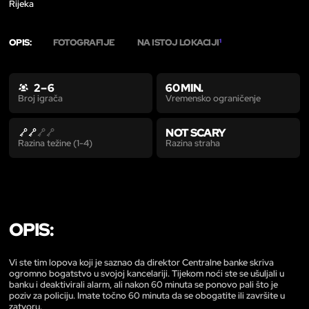
Rijeka
OPIS:
FOTOGRAFIJE
NA ISTOJ LOKACIJI
1
2 – 6
60 MIN.
Vremensko ograničenje
Broj igrača
NOT SCARY
Razina straha
Razina težine (1-4)
OPIS:
Vi ste tim lopova koji je saznao da direktor Centralne banke skriva
ogromno bogatstvo u svojoj kancelariji. Tijekom noći ste se ušuljali u
banku i deaktivirali alarm, ali nakon 60 minuta se ponovo pali što je
poziv za policiju. Imate točno 60 minuta da se obogatite ili završite u
zatvoru.