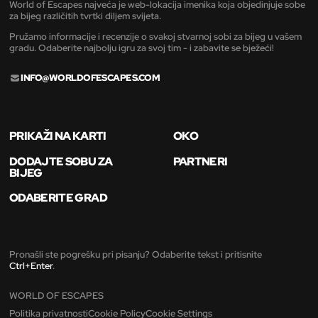
World of Escapes najveća je web-lokacija imenika koja objedinjuje sobe
za bijeg različitih tvrtki diljem svijeta.
Pružamo informacije i recenzije o svakoj stvarnoj sobi za bijeg u vašem
gradu. Odaberite najbolju igru za svoj tim - i zabavite se bježeći!
INFO@WORLDOFESCAPES.COM
PRIKAŽI NA KARTI
OKO
DODAJTE SOBU ZA
PARTNERI
BIJEG
ODABERITE GRAD
Pronašli ste pogrešku pri pisanju? Odaberite tekst i pritisnite
Ctrl+Enter
.
WORLD OF ESCAPES
Politika privatnosti
Cookie Policy
Cookie Settings