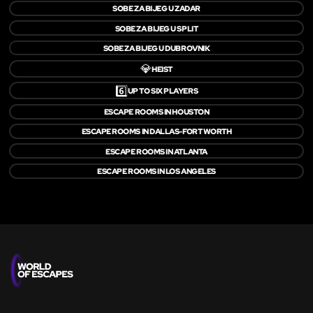
SOBE ZA BIJEG U ZADAR
SOBE ZA BIJEG U SPLIT
SOBE ZA BIJEG U DUBROVNIK
💎
HEIST
6️⃣
UP TO SIX PLAYERS
ESCAPE ROOMS IN HOUSTON
ESCAPE ROOMS IN DALLAS-FORT WORTH
ESCAPE ROOMS IN ATLANTA
ESCAPE ROOMS IN LOS ANGELES