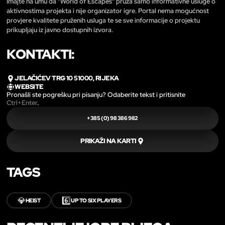
Imajte na umu da "World of Escapes" pruža samo informativne usluge o
aktivnostima projekta i nije organizator igre. Portal nema mogućnost
provjere kvalitete pruženih usluga te se sve informacije o projektu
prikupljaju iz javno dostupnih izvora.
KONTAKTI:
JELAČIĆEV TRG 10 51000, RIJEKA
WEBSITE
Pronašli ste pogrešku pri pisanju? Odaberite tekst i pritisnite
Ctrl+Enter
.
+385 (0) 98 386 982
PRIKAŽI NA KARTI
TAGS
💎
6️⃣
HEIST
UP TO SIX PLAYERS