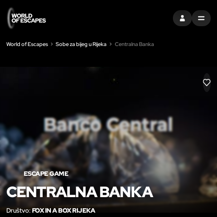
PRIJAVITI SE
MENU
World of Escapes
Sobe za bijeg u Rijeka
Centralna Banka
LIK
ESCAPE GAME
CENTRALNA BANKA
Društvo:
FOX IN A BOX RIJEKA