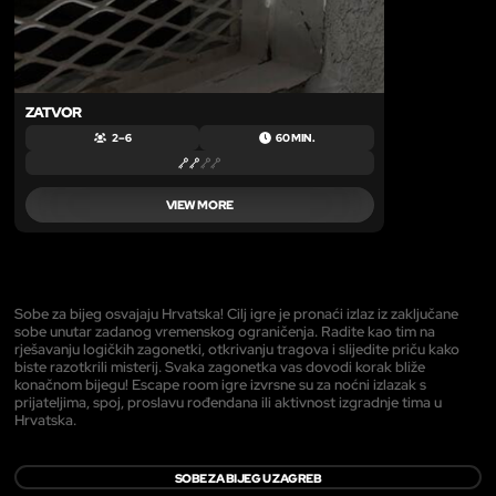
ZATVOR
2 – 6
60 MIN.
VIEW MORE
Sobe za bijeg osvajaju Hrvatska! Cilj igre je pronaći izlaz iz zaključane
sobe unutar zadanog vremenskog ograničenja. Radite kao tim na
rješavanju logičkih zagonetki, otkrivanju tragova i slijedite priču kako
biste razotkrili misterij. Svaka zagonetka vas dovodi korak bliže
konačnom bijegu! Escape room igre izvrsne su za noćni izlazak s
prijateljima, spoj, proslavu rođendana ili aktivnost izgradnje tima u
Hrvatska.
SOBE ZA BIJEG U ZAGREB