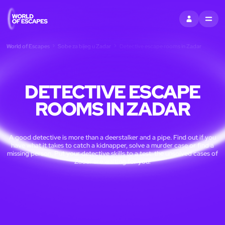
PRIJAVITI SE
MENU
World of Escapes
Sobe za bijeg u Zadar
Detective escape rooms in Zadar
DETECTIVE ESCAPE
ROOMS IN ZADAR
A good detective is more than a deerstalker and a pipe. Find out if you
have what it takes to catch a kidnapper, solve a murder case or find a
missing person. Put your detective skills to a test: the unsolved cases of
Zadar are waiting for you!