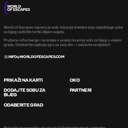
World of Escapes najveća je web-lokacija imenika koja objedinjuje sobe
za bijeg različitih tvrtki diljem svijeta.
Pružamo informacije i recenzije o svakoj stvarnoj sobi za bijeg u vašem
gradu. Odaberite najbolju igru za svoj tim - i zabavite se bježeći!
INFO@WORLDOFESCAPES.COM
PRIKAŽI NA KARTI
OKO
DODAJTE SOBU ZA
PARTNERI
BIJEG
ODABERITE GRAD
Pronašli ste pogrešku pri pisanju? Odaberite tekst i pritisnite