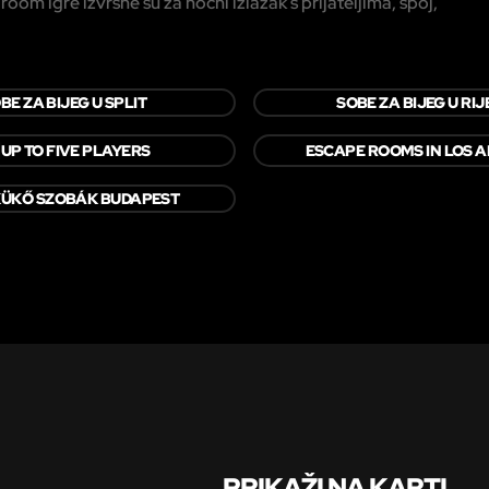
m igre izvrsne su za noćni izlazak s prijateljima, spoj,
BE ZA BIJEG U SPLIT
SOBE ZA BIJEG U RI
⃣
UP TO FIVE PLAYERS
ESCAPE ROOMS IN LOS 
ÜKŐ SZOBÁK BUDAPEST
PRIKAŽI NA KARTI