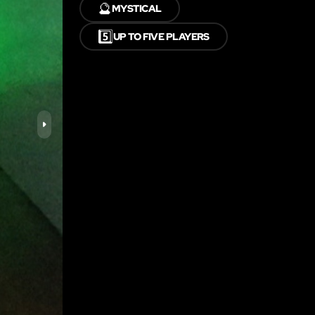
🔮
MYSTICAL
5️⃣
UP TO FIVE PLAYERS