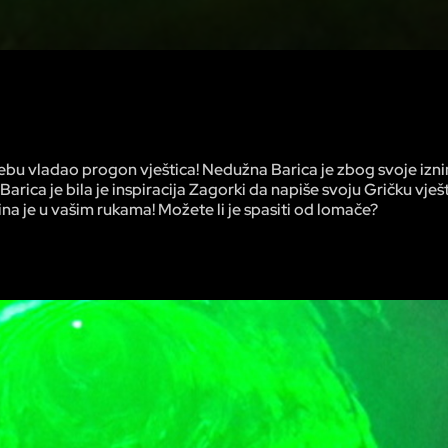
ebu vladao progon vještica! Nedužna Barica je zbog svoje izn
Barica je bila je inspiracija Zagorki da napiše svoju Gričku vješti
na je u vašim rukama! Možete li je spasiti od lomače?