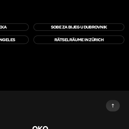
JEKA
SOBE ZA BIJEG U DUBROVNIK
ANGELES
RÄTSELRÄUME IN ZÜRICH
OKO