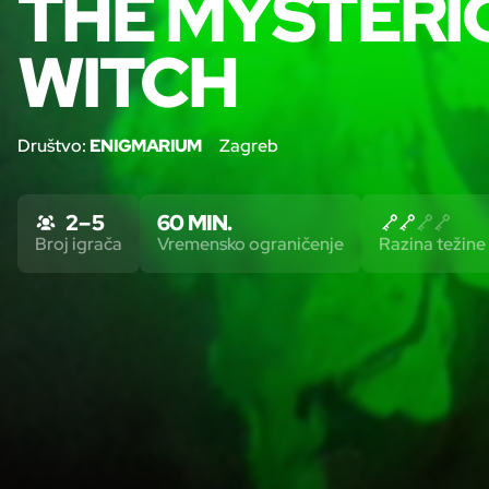
THE MYSTERI
WITCH
Društvo:
ENIGMARIUM
Zagreb
2 – 5
60 MIN.
Broj igrača
Vremensko ograničenje
Razina težine 