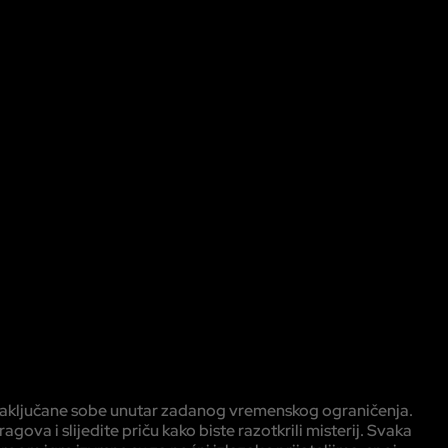
 iz zaključane sobe unutar zadanog vremenskog ograničenja.
agova i slijedite priču kako biste razotkrili misterij. Svaka