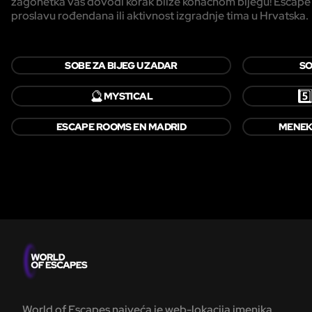
zagonetka vas dovodi korak bliže konačnom bijegu! Escape roo
proslavu rođendana ili aktivnost izgradnje tima u Hrvatska.
SOBE ZA BIJEG U ZADAR
SO
🔮
5️
MYSTICAL
ESCAPE ROOMS EN MADRID
MENEK
World of Escapes najveća je web-lokacija imenika