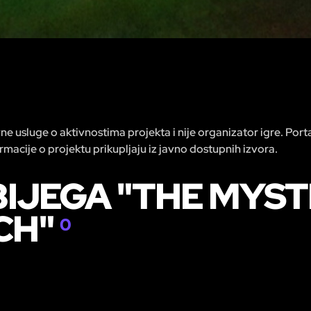
e usluge o aktivnostima projekta i nije organizator igre. Por
macije o projektu prikupljaju iz javno dostupnih izvora.
BIJEGA "THE MYS
CH"
0