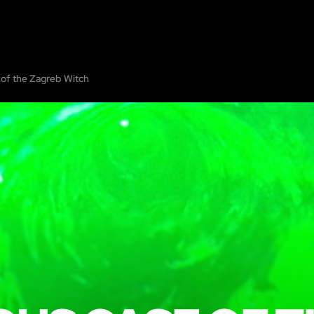
DOM
PRIKAŽI NA KARTI
DODAJTE SOBU ZA BIJEG
PARTNERI
GRAD:
ZA
of the Zagreb Witch