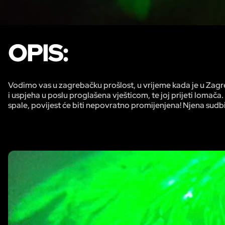
OPIS:
Vodimo vas u zagrebačku prošlost, u vrijeme kada je u Zagr
i uspjeha u poslu proglašena vješticom, te joj prijeti lomača. 
spale, povijest će biti nepovratno promijenjena! Njena sudbi