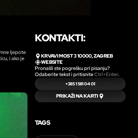
KONTAKTI:
imne ljepote
KRVAVI MOST 3 10000, ZAGREB
cu, i ako je
WEBSITE
Pronašli ste pogrešku pri pisanju?
Odaberite tekst i pritisnite
Ctrl+Enter
.
+385 1 581 04 01
PRIKAŽI NA KARTI
TAGS